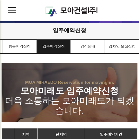
입주예약신청
방문예약신청
입주예약신청
양식안내
임차인 모집신청
MOA MIRAEDO Reservation for moving in.
모아미래도 입주예약신청
더욱 소통하는 모아미래도가 되겠
습니다.
지역
단지명
입주예약기간