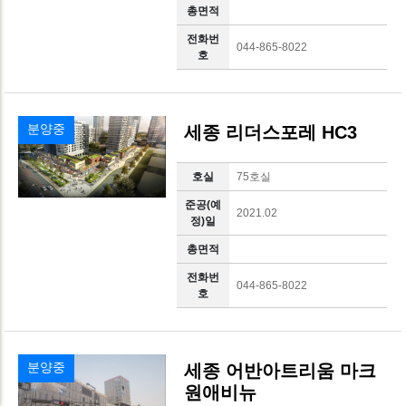
총면적
전화번
044-865-8022
호
분양중
세종 리더스포레 HC3
호실
75호실
준공(예
2021.02
정)일
총면적
전화번
044-865-8022
호
분양중
세종 어반아트리움 마크
원애비뉴