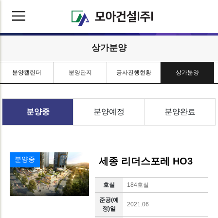
상가분양
분양캘린더
분양단지
공사진행현황
상가분양
분양중
분양예정
분양완료
분양중
세종 리더스포레 HO3
호실
184호실
준공(예
2021.06
정)일