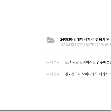
240830-임대차 재계약 및 퇴거 안내
1699회 다운로드 | DATE : 2024-08-3
이전글
오산 세교 모아미래도 입주예정월
다음글
내포신도시 모아미래도 메가시티