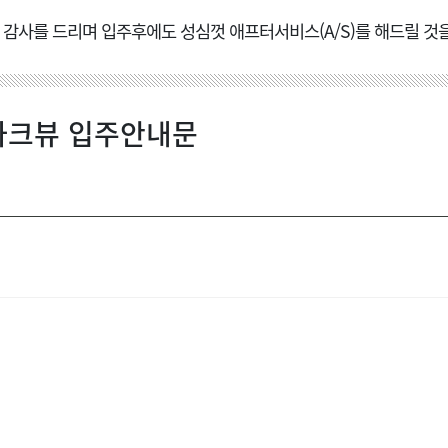
감사를 드리며 입주후에도 성심껏 애프터서비스(A/S)를 해드릴 것을
파크뷰 입주안내문