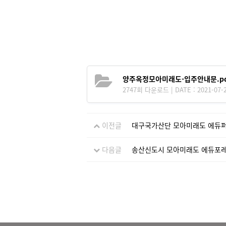
양주옥정모아미래도-입주안내문.pd
2747회 다운로드 | DATE : 2021-07-2
이전글
대구국가산단 모아미래도 에듀
다음글
송산신도시 모아미래도 에듀포